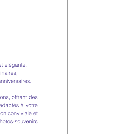
t élégante, 
naires, 
anniversaires.
ns, offrant des 
adaptés à votre 
n conviviale et 
otos-souvenirs 