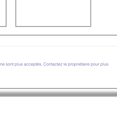
ne sont plus acceptés. Contactez le propriétaire pour plus
Location de photobooth en
Seine et Marne pour vos
événements à partir de
350e TTC !