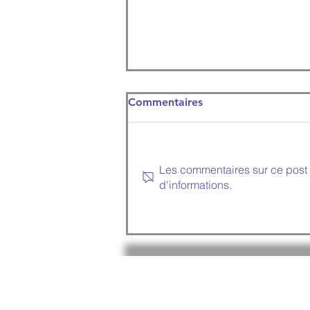
Commentaires
Les commentaires sur ce post 
d'informations.
Location de photobooth
dans l'Oise pour vos
événements à partir de
350e TTC !