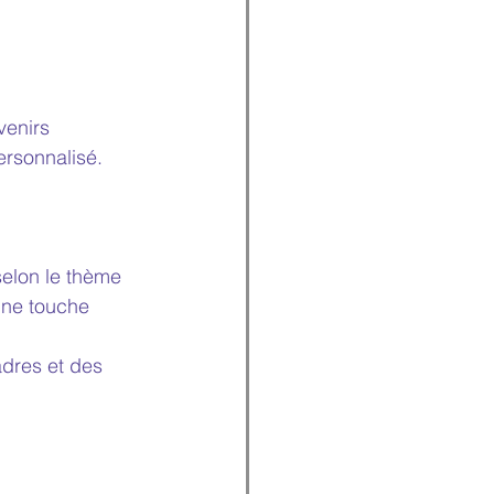
venirs 
ersonnalisé.
elon le thème 
une touche 
dres et des 