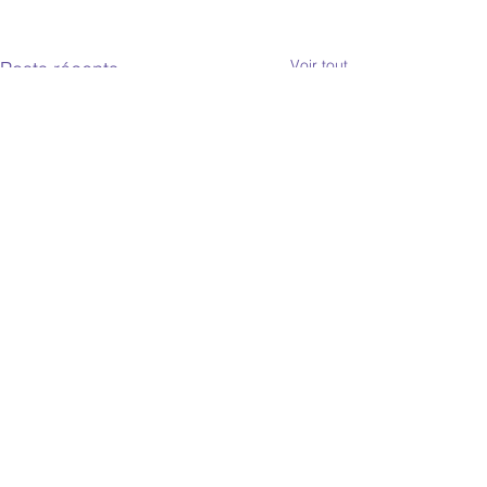
Voir tout
Posts récents
Commentaires